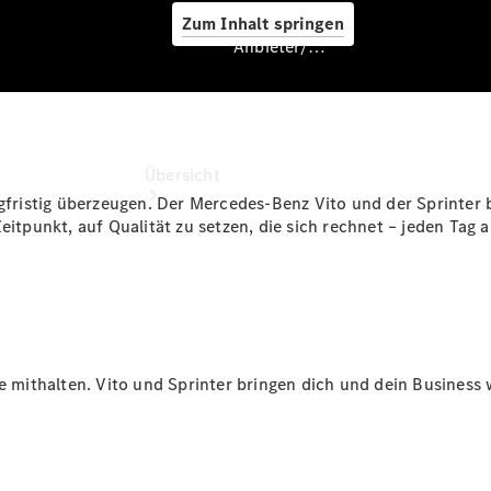
Zum Inhalt springen
Anbieter/Datenschutz
Anbieter/Datenschutz
Übersicht
gfristig überzeugen. Der Mercedes-Benz Vito und der Sprinter bi
eitpunkt, auf Qualität zu setzen, die sich rechnet – jeden Tag 
Startseite
Kontakt
e mithalten. Vito und Sprinter bringen dich und dein Business 
Beratung
vereinbaren
Servicetermin
buchen
Probefahrt