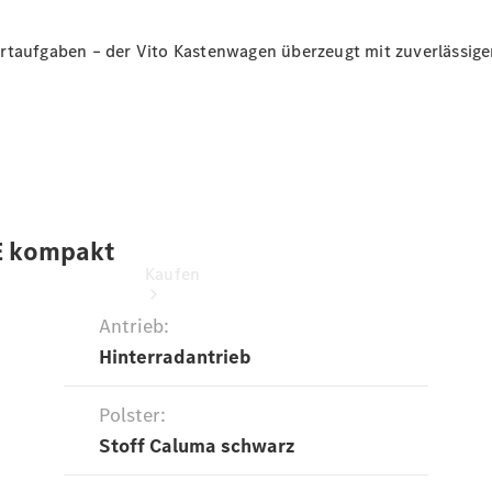
vereinbaren
Konfigurator
ortaufgaben – der Vito Kastenwagen überzeugt mit zuverlässi
Kaufen
Übersicht
Modellübersicht