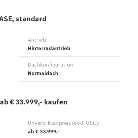
Übersicht
Service &
Zubehör
Transporter-
Services
Individuelle
Beratung
Mobilitätslösungen
Intelligente
Fahrzeugsteuerung
Mercedes-
Benz
Qualität
Servicetermin
vereinbaren