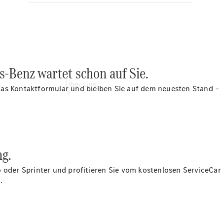
-Benz wartet schon auf Sie.
Über uns
as Kontaktformular und bleiben Sie auf dem neuesten Stand – 
ng.
Übersicht
o oder Sprinter und profitieren Sie vom kostenlosen ServiceCar
Ansprechpartner
.
Kontaktformular