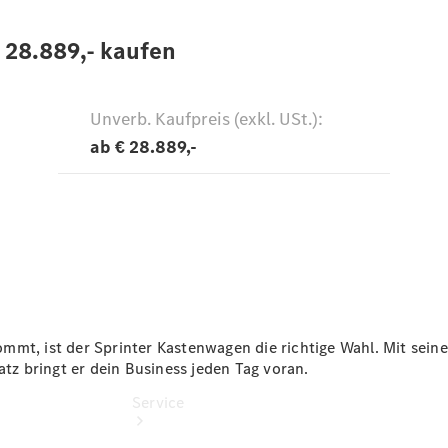
Probefahrt
Junge
Sterne
Transporter
Gebrauchtwagensuche
Leasing &
Finanzierung
Online
Store
Konfigurator
mt, ist der Sprinter Kastenwagen die richtige Wahl. Mit seine
z bringt er dein Business jeden Tag voran.
Service